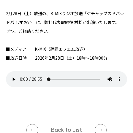
OUR BUSINESS
2月28日（土）放送の、K-MIXラジオ放送「ケチャップのドバ☆
事業紹介
ドバ しずおか」に、弊社代表取締役 村松が出演いたします。
オフィスデザイン
ぜひ、ご視聴ください。
システムデザイン
COMPANY
■メディア K-MIX（静岡エフエム放送）
会社概要
What's VIRTUE ?
■放送日時 2026年2月28日（土）18時～18時30分
スペシャルコンテンツ
VIIP
満たされる文具と空間。
NEWS & TOPICS
リモートサポート
Privacy Policy
CONTACT
Back to List