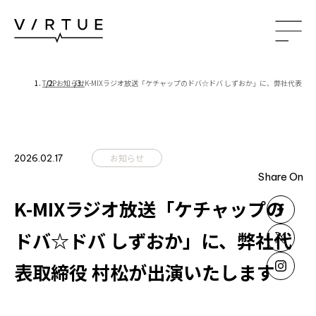
TOP
お知らせ
K-MIXラジオ放送「ケチャップのドバ☆ドバ しずおか」に、弊社代表取
ABOUT US
私たちについて
PROJECT
施工事例
お知らせ
2026.02.17
Share On
OFFICE
OTHER
K-MIXラジオ放送「ケチャップの
RECRUITMENT
ドバ☆ドバ しずおか」に、弊社代
採用情報
先輩の声
表取締役 村松が出演いたします
数字で見るバーチュー
募集要項