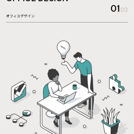
OUR BUSINESS
01
03
事業紹介
オフィスデザイン
オフィスデザイン
システムデザイン
COMPANY
会社概要
What's VIRTUE ?
スペシャルコンテンツ
VIIP
満たされる文具と空間。
NEWS & TOPICS
リモートサポート
Privacy Policy
CONTACT