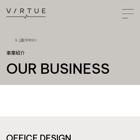
TOP
事業紹介
ABOUT US
事業紹介
私たちについて
PROJECT
OUR BUSINESS
施工事例
OFFICE
OTHER
RECRUITMENT
採用情報
先輩の声
数字で見るバーチュー
OFFICE DESIGN
募集要項