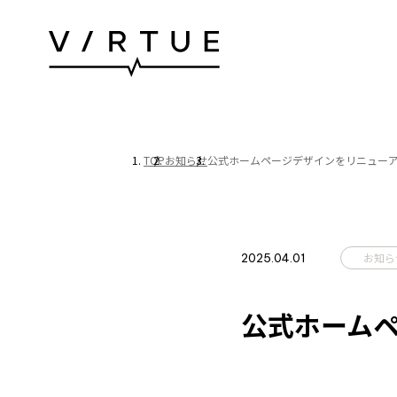
ABOUT US
P
TOP
お知らせ
公式ホームページデザインをリニュー
私たちについて
施工
お知ら
2025.04.01
OUR BUSINESS
C
事業紹介
会社
公式ホーム
オフィスデザイン
システムデザイン
VIIP