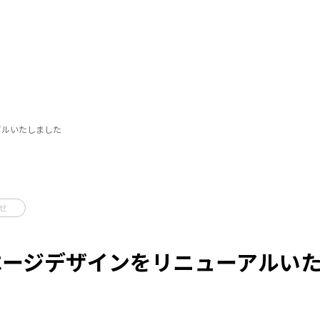
ROJECT
RECRUITM
アルいたしました
事例
採用情報
OFFICE
先輩の声
OTHER
数字で見るバーチ
募集要項
せ
OMPANY
What's VIR
概要
スペシャルコンテンツ
ページデザインをリニューアルい
NEWS & TOPICS