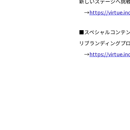
新しいステージへ挑
→
https://virtue.i
■スペシャルコンテ
リブランディングプ
→
https://virtue.in