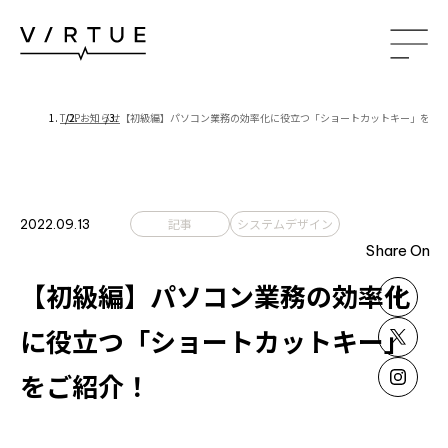
TOP
お知らせ
【初級編】パソコン業務の効率化に役立つ「ショートカットキー」をご
ABOUT US
私たちについて
PROJECT
施工事例
記事
システムデザイン
2022.09.13
Share On
OFFICE
OTHER
【初級編】パソコン業務の効率化
RECRUITMENT
に役立つ「ショートカットキー」
採用情報
先輩の声
をご紹介！
数字で見るバーチュー
募集要項