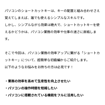
OUR BUSINESS
パソコンのショートカットキーは、キーの配置と組み合わせさえ
事業紹介
覚えてしまえば、誰でも使えるシンプルなスキルです。
オフィスデザイン
しかし、シンプルながら効果は絶大で、ショートカットキーを使
システムデザイン
えるかどうかは、パソコン業務の効率や仕事の速さに直結しま
COMPANY
す。
会社概要
What's VIRTUE ?
そこで今回は、パソコン業務の効率アップに繋がる「ショートカ
スペシャルコンテンツ
VIIP
ットキー」について、超簡単な初級編からご紹介します。
満たされる文具と空間。
以下のようなお悩みをお持ちの方は必見です！
NEWS & TOPICS
リモートサポート
・業務の効率を高めて生産性を向上させたい
Privacy Policy
・パソコンの操作時間を短縮したい
・パソコンに搭載されている機能をフルに活用したい
CONTACT